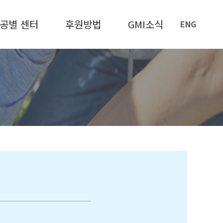
공별 센터
후원방법
GMI소식
ENG