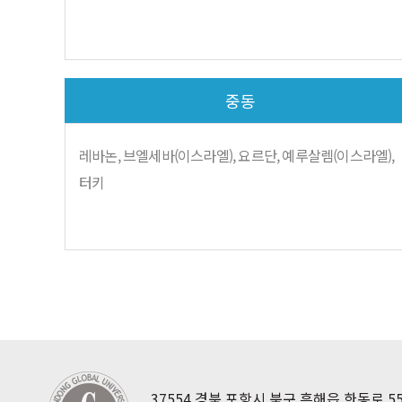
중동
레바논, 브엘세바(이스라엘), 요르단, 예루살렘(이스라엘),
터키
37554 경북 포항시 북구 흥해읍 한동로 558