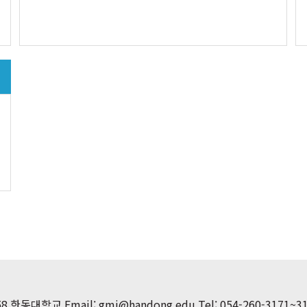
 한동대학교 Email: gmi@handong.edu
Tel: 054-260-3171~3