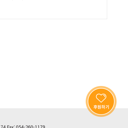
174
Fax: 054-260-1179