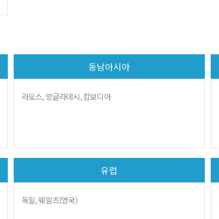
동남아시아
라오스, 방글라데시, 캄보디아
유럽
독일, 웨일즈(영국)